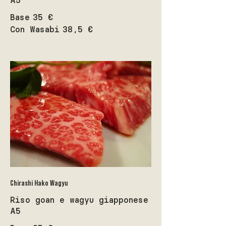
Base
35 €
Con Wasabi
38,5 €
Chirashi Hako Wagyu
Riso goan e wagyu giapponese
A5