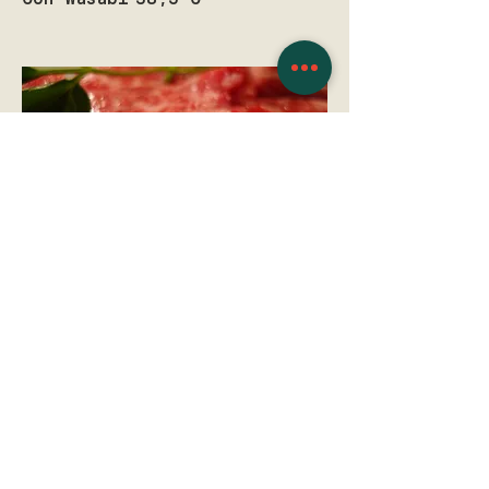
Futomaki Hako Wagyu
10 pezzi con wagyu
giapponese, salsa di soia
fatta in casa A5
Base
35 €
Con Wasabi
38,5 €