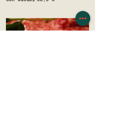
Futomaki Hako Wagyu
10 pezzi con wagyu
giapponese, salsa di soia
fatta in casa A5
Base
35 €
Con Wasabi
38,5 €