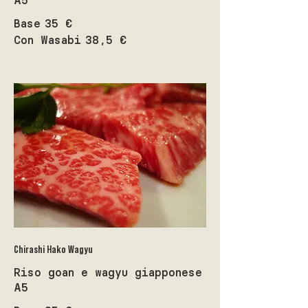
Base
35 €
Con Wasabi
38,5 €
Chirashi Hako Wagyu
Riso goan e wagyu giapponese
A5